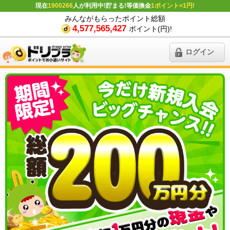
現在
1900266
人が利用中!貯まる!等価換金
1ポイント=1円!
みんながもらったポイント総額
4,577,565,427
ポイント(円)!
ログイン