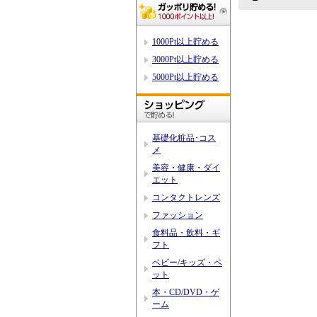
1000Pt以上貯める
3000Pt以上貯める
5000Pt以上貯める
基礎化粧品･コス
メ
美容・健康・ダイ
エット
コンタクトレンズ
ファッション
食料品・飲料・ギ
フト
ベビー/キッズ・ペ
ット
本・CD/DVD・ゲ
ーム