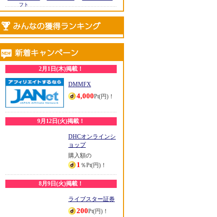
フト
2月1日(木)掲載！
DMMFX
4,000
Pt(円)！
9月12日(火)掲載！
DHCオンラインシ
ョップ
購入額の
1
％Pt(円)！
8月9日(火)掲載！
ライブスター証券
200
Pt(円)！