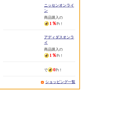
ニッセンオンライ
ン
商品購入の
1％
Pt！
アディダスオンラ
イ
商品購入の
1％
Pt！
0
で
Pt！
ショッピング一覧