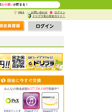
日
お小遣い
が貯まる！
Q&A
お問い合わせ
ログイン
ドリプラ安心安全ガイド！
みんなの換金総額
4,577,556,116円
突破中!!
PeXポイントギ
iTunesギフト
Amazonギフト