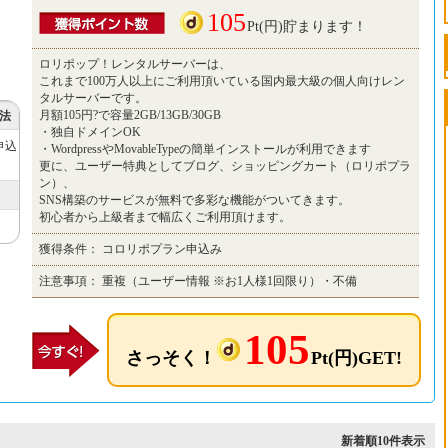
105
Pt(円)貯まります！
ロリポップ！レンタルサーバーは、
これまで100万人以上にご利用頂いている国内最大級の個人向けレン
タルサーバーです。
月額105円?で容量2GB/13GB/30GB
法
・独自ドメインOK
申込
・WordpressやMovableTypeの簡単インストールが利用できます
更に、ユーザー特典としてブログ、ショッピングカート（ロリポプラ
ン）、
SNS構築のサービスが無料で多彩な機能がついてきます。
初心者から上級者まで幅広くご利用頂けます。
獲得条件：
コロリポプラン申込み
注意事項：
重複（ユーザー情報 ※お1人様1回限り）・不備
105
さっそく！
Pt(円)GET!
新着順10件表示