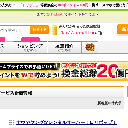
の人気サイト
「ドリプラ」
等価換金の
100ポイント＝100円！
携帯・スマホで更に毎
まずは
無料登録
してポイントを貯めよう!
みんながもらった換金総額
4,577,556,116
Pt(円)
新着順10件表示
ナウでヤングなレンタルサーバー！ロリポップ！