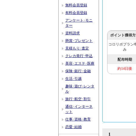
無料会員登録
有料会員登録
アンケート･モニ
ター
資料請求
ポイント獲得方
懸賞･プレゼント
コロリポプラン
見積もり･査定
み
クレカ発行･申込
配布時期
美容･エステ･医療
約14日後
保険･銀行･金融
生活･引越
趣味･遊び･レンタ
ル
旅行･航空･割引
通信･インターネ
ット
仕事･資格･教育
恋愛･結婚
1