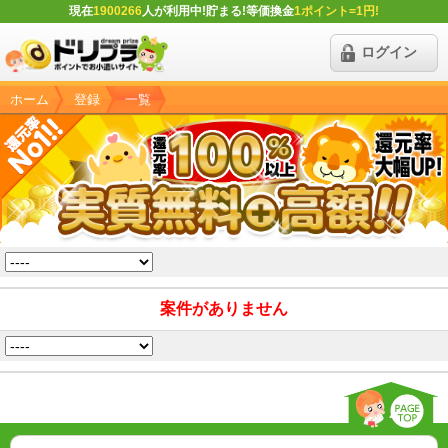
現在
1900266
人が利用中!貯まる!等価換金
1ポイント=1円!
ログイン
ホーム
登録
一覧
案件がありません