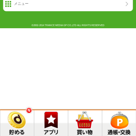
メニュー
©2002-2014 TRANCE MEDIA GP CO.,LTD ALL RIGHTS RESERVED
N